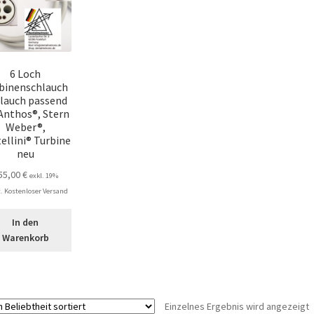
6 Loch
binenschlauch
lauch passend
 Anthos®, Stern
Weber®,
ellini® Turbine
neu
55,00
€
exkl. 19%
 Kostenloser Versand
In den
Warenkorb
Einzelnes Ergebnis wird angezeigt