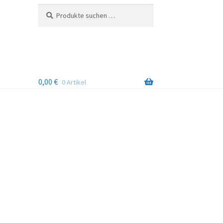
Suchen
Suchen
nach:
0,00
€
0 Artikel