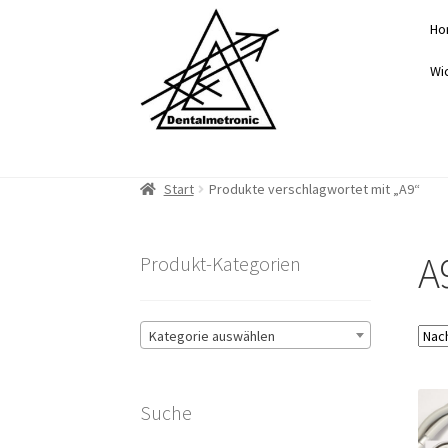
Zur
Zum
Ho
Navigation
Inhalt
springen
springen
Wi
Start
Produkte verschlagwortet mit „A9“
A
Produkt-Kategorien
Kategorie auswählen
Suche