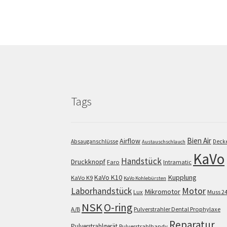
Tags
Bien Air
Airflow
Absauganschlüsse
Deck
Austauschschlauch
KaVo
Handstück
Druckknopf
Faro
Intramatic
KaVo K10
Kupplung
KaVo K9
KaVo Kohlebürsten
Motor
Laborhandstück
Mikromotor
Lux
Muss 2
NSK
O-ring
A/B
Pulverstrahler Dental Prophylaxe
Reparatur
Pulverstrahlgerät
Pulverstrahlhandy