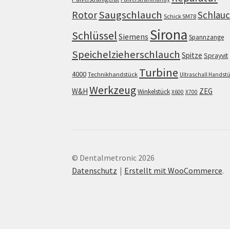
Saugschlauch
Rotor
Schlau
Schick SM78
Sirona
Schlüssel
Siemens
Spannzange
Speichelzieherschlauch
Spitze
Sprayvit
Turbine
4000
Technikhandstück
Ultraschall Handst
Werkzeug
W&H
ZEG
Winkelstück
X600
X700
© Dentalmetronic 2026
Datenschutz
Erstellt mit WooCommerce
.