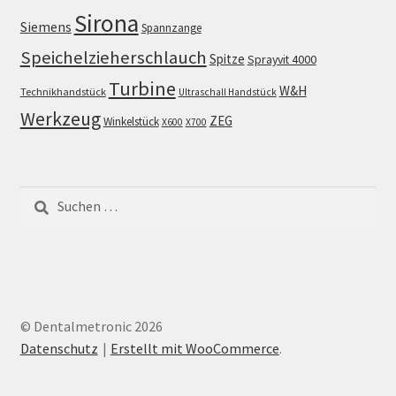
Sirona
Siemens
Spannzange
Speichelzieherschlauch
Spitze
Sprayvit 4000
Turbine
W&H
Technikhandstück
Ultraschall Handstück
Werkzeug
ZEG
Winkelstück
X600
X700
Suchen
nach:
© Dentalmetronic 2026
Datenschutz
Erstellt mit WooCommerce
.