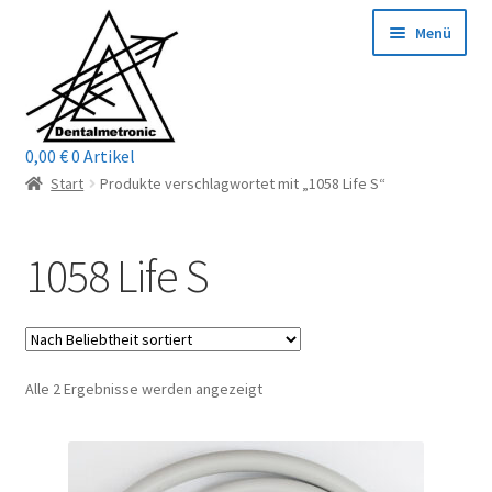
Zur
Zum
Menü
Navigation
Inhalt
springen
springen
0,00
€
0 Artikel
Home
Start
Produkte verschlagwortet mit „1058 Life S“
Shop
1058 Life S
Mein Konto / Login
Kontakt
Nach
Alle 2 Ergebnisse werden angezeigt
Unterm
Reparaturservice
Beliebtheit
öffnen
sortiert
Unterm
Wichtige Infos
öffnen