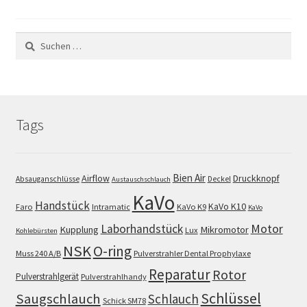
Suchen
nach:
Tags
Bien Air
Airflow
Druckknopf
Absauganschlüsse
Deckel
Austauschschlauch
KaVo
Handstück
KaVo K10
Faro
Intramatic
KaVo K9
KaVo
Motor
Laborhandstück
Kupplung
Mikromotor
Lux
Kohlebürsten
NSK
O-ring
Muss 240 A/B
Pulverstrahler Dental Prophylaxe
Reparatur
Rotor
Pulverstrahlgerät
Pulverstrahlhandy
Schlüssel
Saugschlauch
Schlauch
Schick SM78